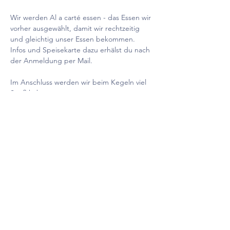
Wir werden Al a carté essen - das Essen wir 
vorher ausgewählt, damit wir rechtzeitig 
und gleichtig unser Essen bekommen. 
Infos und Speisekarte dazu erhälst du nach 
der Anmeldung per Mail. 
Im Anschluss werden wir beim Kegeln viel 
Spaß haben.
Infos:
Anmeldungen bis 24.11 per Mail - 
mehrwert-joka@mail.de
Mehr anzeigen
Diese Veranstaltung teilen