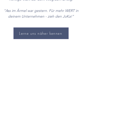
"Ass im Ärmel war gestern. Für mehr WERT in
deinem Unternehmen - zieh den JoKa!"
Lerne uns näher kennen