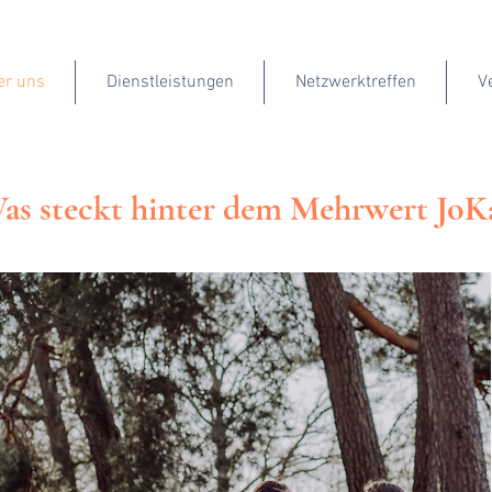
er uns
Dienstleistungen
Netzwerktreffen
V
as steckt hinter dem Mehrwert JoK